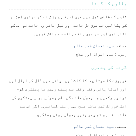
بالوں کا گرنا
تلوں کے خالص تیل میں عرق ادرک ہم وزن لے کر دونوں اجزاء
کو پکا لیں جب عرق جل جائے اور تیل باقی رہ جائے تو اس کو
اتار لیں اور سر میں ہلکے ہاتھ سے مالش کریں۔
مصنف :
سید نعمان ظفر عالم
⁠⁠⁠زمرہ :
طب، امراض اور علاج
گردہ کی پتھری
خربوزے کا موٹا چھلکا کاٹ لیں۔ پانی میں ڈال کر ابال لیں
اور اس کا پانی وقفہ وقفہ سے پیتے رہیں یا پھٹکری گرم
توے پر رکھیں وہ پھول جائے گی۔ اس پھولی ہوئی پھٹکری کی
ایک خوراک تین ماشہ صبح نہار منہ کھائیں۔ اگر اس سے
فائدہ نہ ہو تو پھر بغیر پھولی ہوئی پھٹکری
مصنف :
سید نعمان ظفر عالم
⁠⁠⁠زمرہ :
طب، امراض اور علاج