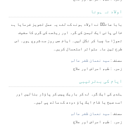
اولاد نہ ہونا
بابا صاحبؒ نے اولاد ہونے کے لئے یہ عمل تجویز فرمایا ہے
خالی پانی ایک لہسن کی گرہ اور ریٹھے کی گری کا سفوف
تھوڑا سا چبا کر نگل لیں۔ ایام جس روز سے شروع ہوں۔ اس
طرح تین ماہ متواتر استعمال کریں۔
مصنف :
سید نعمان ظفر عالم
⁠⁠⁠زمرہ :
طب، امراض اور علاج
ایام کی بےترتیبی
ہلدی کی ایک گرہ لے کر باریک پیس کر پاؤڈر بنالیں اور
اسے صبح یا شام ایک پاؤ دودھ کے ساتھ پی لیں۔
مصنف :
سید نعمان ظفر عالم
⁠⁠⁠زمرہ :
طب، امراض اور علاج