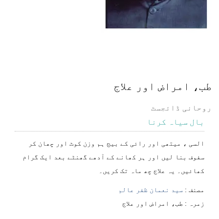
طب، امراض اور علاج
روحانی ڈائجسٹ
بال سیاہ کرنا
السی ، میتھی اور رائی کے بیج ہم وزن کوٹ اور چھان کر
سفوف بنا لیں اور ہر کھانے کے آدھے گھنٹے بعد ایک گرام
کھائیں۔ یہ علاج چھ ماہ تک کریں۔
مصنف :
سید نعمان ظفر عالم
⁠⁠⁠زمرہ :
طب، امراض اور علاج