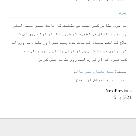
برص
یہ مرض بظاہر کسی جسمانی تکلیف کا باعث نہیں بنتا لیکن
یہ دھبے انسان کی شخصیت کو ضرور متاثر کرتے ہیں اس کے
علاج کے لئے مہندی کے سات عدد پتے لیں اور ہلدی ہم وزن لے
کر دونوں کو ملا کر پیس کر گولی بنالیں اور پانی سے
کھائیں۔ کم از کم چالیس روز تک یہ عمل کریں
مصنف :
سید نعمان ظفر عالم
⁠⁠⁠زمرہ :
طب، امراض اور علاج
Next
Previous
5
3
2
1
4