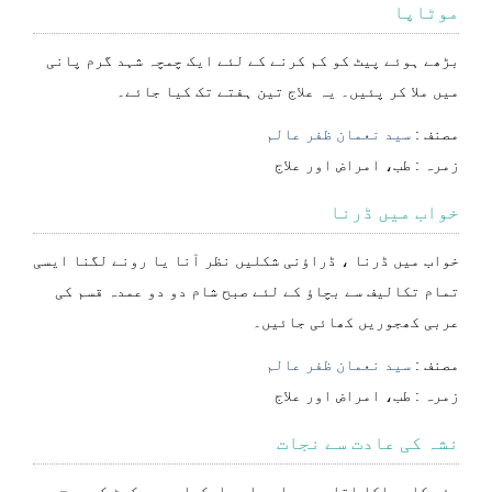
موٹاپا
بڑھے ہوئے پیٹ کو کم کرنے کے لئے ایک چمچہ شہد گرم پانی
میں ملا کر پئیں۔ یہ علاج تین ہفتے تک کیا جائے۔
مصنف :
سید نعمان ظفر عالم
⁠⁠⁠زمرہ :
طب، امراض اور علاج
خواب میں ڈرنا
خواب میں ڈرنا ، ڈراؤنی شکلیں نظر آنا یا رونے لگنا ایسی
تمام تکالیف سے بچاؤ کے لئے صبح شام دو دو عمدہ قسم کی
عربی کھجوریں کھائی جائیں۔
مصنف :
سید نعمان ظفر عالم
⁠⁠⁠زمرہ :
طب، امراض اور علاج
نشہ کی عادت سے نجات
جئی کا چھلکا اتار دیں اور اسے اوکھلی میں کوٹ کر صبح ،