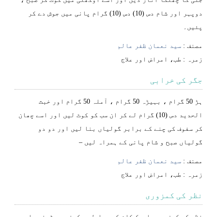
دوپہر اور شام دس (10) دس (10) گرام پانی میں جوش دے کر
پئیں۔
مصنف :
سید نعمان ظفر عالم
⁠⁠⁠زمرہ :
طب، امراض اور علاج
جگر کی خرابی
ہڑ 50 گرام ، بہیڑہ 50 گرام ، آملہ 50 گرام اور خبث
الحدید دس (10) گرام لے کر ان سب کو کوٹ لیں اور اسے چھان
کر سفوف کی چنے کے برابر گولیاں بنا لیں اور دو دو
گولیاں صبح و شام پانی کے ہمراہ لیں –
مصنف :
سید نعمان ظفر عالم
⁠⁠⁠زمرہ :
طب، امراض اور علاج
نظر کی کمزوری
نظر کی کمزوری باریک کام کو مسلسل دیکھنے ، پڑھنے یا