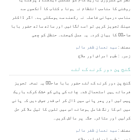
روشنی کا مناسب انتظام نہ ہونا ، کتاب کا آنکھوں سے
مناسب درمیانی فاصلہ نہ رکھنے سے ہوسکتی ہے۔ اگر ڈاکٹر
عینک تجویز کریں تو اسے لگائیں اور ساتھ ساتھ حضور بابا
صاحبؒ کا بیان کردہ یہ عمل کیجئے۔ حنظل کو چھی
مصنف :
سید نعمان ظفر عالم
⁠⁠⁠زمرہ :
طب، امراض اور علاج
گنج پن دور کرنے کے لئے
گنج پن دور کرنے کے لئے حضور بابا صاحبؒ یہ نسخہ تجویز
فرماتے ہیں استعمال شدہ چائے کی پتی کو خشک کرکے باریک
پیس لیں اور پھر پانی میں ڈال کر اس قدر جوش دیں کہ پانی
میں اس کا رنگ شامل ہوجائے اس میں تلوں کا تیل ملا کر حل
کرلیں اور متاثرہ جگہ پر مالش کریں۔
مصنف :
سید نعمان ظفر عالم
⁠⁠⁠زمرہ :
طب، امراض اور علاج