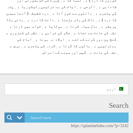
جوڑوں کا درد )
لمبا قد
چہرے کی خوبصورتی اور
، ِ
، ِ
، ِ
شادابی
الرجی
ایام کی بے ترتیبی , لیکوریا
پتہ
، ِ
، ِ
کی پتھری
دانتوں سے خون آنا
درد شقیقہ ( آدھا سیسی
، ِ
، ِ
، ِ
کا درد )
ناک کی ہڈی بڑھنا
دانت کا درد
ہائی بلڈ
،
، ِ
، ِ
، ِ
پریشر
بال سیاہ کرنا
موٹاپا
خواب میں ڈرنا
،
، ِ
، ِ
نشہ کی عادت سے نجات
جگر کی خرابی
نظر کی کمزوری
، ِ
، ِ
گنج پن دور کرنے کے لئے
اولاد نہ ہونا
ایام کی
،
، ِ
، ِ
، ِ
بےترتیبی
بالوں کا گرنا
گردہ کی پتھری
برص
، ِ
نشہ کی عادت
گیس اور سینے کے امراض
اردو
Search
https://qalandarbaba.com/?p=3242