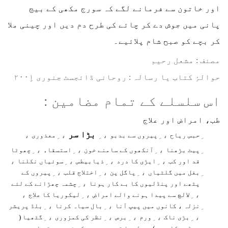
اور خاتون سے فرمانے لگے کہ سورج مکھی کے بیج
پانی میں جوش دے کر چائے کی طرح دم دیں اور چینی ملا
کر بچے کو صبح شام پلائیے۔
مصنف : مشعل رحیم
⁠⁠⁠حوالۂِ کتاب یا رسالہ : روحانی ڈائجسٹ جنوری ۲۰۰۱ِِ
اس سلسلے کے تمام مضامین :
طب، امراض اور علاج
بڑا سر
،
، ِ
، ِ
، ِ
حبس ریاح
پیروں سے بدبو
معذوری
، ِ
، ِ
، ِ
پیٹ بڑھنا
آنکھوں کے سامنے خون
استسقاء
چھوٹا
،
، ِ
، ِ
، ِ
قد اور کب
ایڑی کا درد
ذیابیطس
سوئیاں نکلنا
، ِ
، ِ
، ِ
بغل میں گلٹیاں
پاگل پن
اختلاج قلب
پیروں کے
، ِ
پٹھے اور پنڈلیوں کا بے کار ہونا
چشمہ چھڑانے کے لئے
،
، ِ
، ِ
لالچ سے پیدا ہونے والے امراض
لیکوریا کا علاج
، ِ
، ِ
نزلہ ، کانوں میں پیپ آنا
بال سیاہ کرنا
بلڈ پریشر
، ِ
، ِ
، ِ
، ِ
، ِ
بڑی ناک
ورم
برص
نظر کی کمزوری
گٹھیا (
، ِ
، ِ