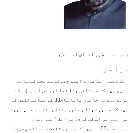
زمرہ جات:
طب، امراض اور علاج
بڑا سر
ایک دفعہ ایک عورت اپنے چھوٹے سے بچے کے ساتھ
آئیں بچے کا سر کافی بڑا تھا اور اس کے بال اڑے
ہوئے تھے وہ خاتون بابا صاحبؒ کو بتانے لگیں کہ
بچے کا سر بہت بڑا ہے اور ہلتا رہتا ہے جب یہ پیدا
ہوا تھا تو اس کی گردن پر ایک آبلہ تھا۔
بابا صاحبؒ نے بچے کے سر پر شفقت سے ہاتھ پھیرا