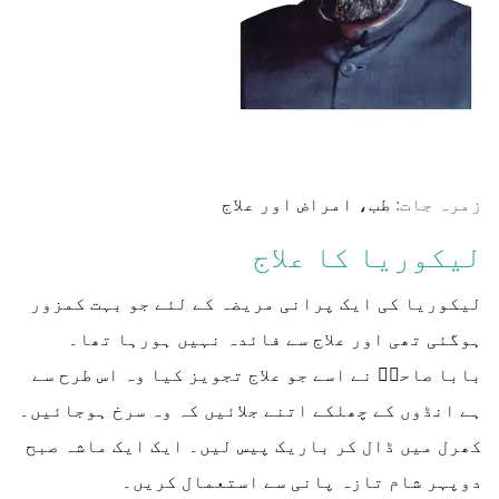
زمرہ جات:
طب، امراض اور علاج
لیکوریا کا علاج
لیکوریا کی ایک پرانی مریضہ کے لئے جو بہت کمزور
ہوگئی تھی اور علاج سے فائدہ نہیں ہورہا تھا۔
بابا صاحبؒ نے اسے جو علاج تجویز کیا وہ اس طرح سے
ہے انڈوں کے چھلکے اتنے جلائیں کہ وہ سرخ ہوجائیں۔
کھرل میں ڈال کر باریک پیس لیں۔ ایک ایک ماشہ صبح
دوپہر شام تازہ پانی سے استعمال کریں۔