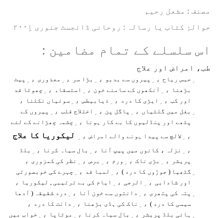
مصنف : مشعل رحیم
⁠⁠⁠حوالۂِ کتاب یا رسالہ : روحانی ڈائجسٹ جنوری ۲۰۰۱ِِ
اس سلسلے کے تمام مضامین :
طب، امراض اور علاج
، ِ
، ِ
، ِ
، ِ
حبس ریاح
پیروں سے بدبو
بڑا سر
معذوری
پیٹ
، ِ
، ِ
، ِ
بڑھنا
آنکھوں کے سامنے خون
استسقاء
چھوٹا قد
،
، ِ
، ِ
، ِ
اور کب
ایڑی کا درد
ذیابیطس
سوئیاں نکلنا
، ِ
، ِ
، ِ
بغل میں گلٹیاں
پاگل پن
اختلاج قلب
پیروں کے
، ِ
پٹھے اور پنڈلیوں کا بے کار ہونا
چشمہ چھڑانے کے لئے
لیکوریا کا علاج
، ِ
، ِ
لالچ سے پیدا ہونے والے امراض
، ِ
، ِ
، ِ
نزلہ ، کانوں میں پیپ آنا
بال سیاہ کرنا
بلڈ
،
، ِ
، ِ
، ِ
، ِ
پریشر
بڑی ناک
ورم
برص
نظر کی کمزوری
، ِ
، ِ
گٹھیا ( جوڑوں کا درد )
لمبا قد
چہرے کی خوبصورتی
،
، ِ
، ِ
اور شادابی
الرجی
ایام کی بے ترتیبی , لیکوریا
، ِ
، ِ
پتہ کی پتھری
دانتوں سے خون آنا
درد شقیقہ ( آدھا
،
، ِ
، ِ
سیسی کا درد )
ناک کی ہڈی بڑھنا
دانت کا درد
، ِ
، ِ
، ِ
ہائی بلڈ پریشر
بال سیاہ کرنا
موٹاپا
خواب میں