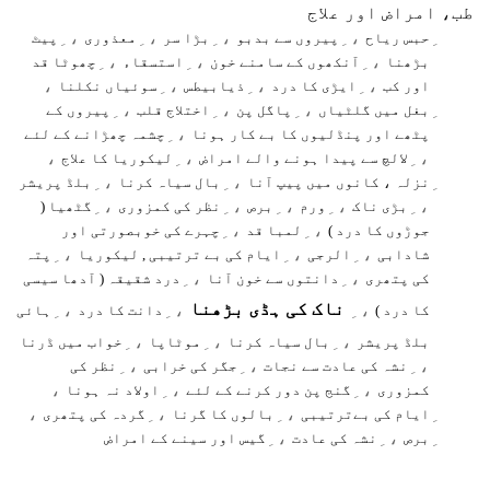
طب، امراض اور علاج
، ِ
، ِ
، ِ
، ِ
حبس ریاح
پیروں سے بدبو
بڑا سر
معذوری
پیٹ
، ِ
، ِ
، ِ
بڑھنا
آنکھوں کے سامنے خون
استسقاء
چھوٹا قد
،
، ِ
، ِ
، ِ
اور کب
ایڑی کا درد
ذیابیطس
سوئیاں نکلنا
، ِ
، ِ
، ِ
بغل میں گلٹیاں
پاگل پن
اختلاج قلب
پیروں کے
، ِ
پٹھے اور پنڈلیوں کا بے کار ہونا
چشمہ چھڑانے کے لئے
،
، ِ
، ِ
لالچ سے پیدا ہونے والے امراض
لیکوریا کا علاج
، ِ
، ِ
نزلہ ، کانوں میں پیپ آنا
بال سیاہ کرنا
بلڈ پریشر
، ِ
، ِ
، ِ
، ِ
، ِ
بڑی ناک
ورم
برص
نظر کی کمزوری
گٹھیا (
، ِ
، ِ
جوڑوں کا درد )
لمبا قد
چہرے کی خوبصورتی اور
، ِ
، ِ
، ِ
شادابی
الرجی
ایام کی بے ترتیبی , لیکوریا
پتہ
، ِ
، ِ
کی پتھری
دانتوں سے خون آنا
درد شقیقہ ( آدھا سیسی
ناک کی ہڈی بڑھنا
، ِ
، ِ
، ِ
کا درد )
دانت کا درد
ہائی
، ِ
، ِ
، ِ
بلڈ پریشر
بال سیاہ کرنا
موٹاپا
خواب میں ڈرنا
، ِ
، ِ
، ِ
نشہ کی عادت سے نجات
جگر کی خرابی
نظر کی
،
، ِ
، ِ
کمزوری
گنج پن دور کرنے کے لئے
اولاد نہ ہونا
،
، ِ
، ِ
ایام کی بےترتیبی
بالوں کا گرنا
گردہ کی پتھری
، ِ
، ِ
برص
نشہ کی عادت
گیس اور سینے کے امراض