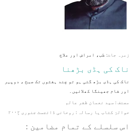
زمرہ جات:
طب، امراض اور علاج
ناک کی ہڈی بڑھنا
ناک کی ہڈی بڑھ گئی ہو تو چند ہفتوں تک صبح ، دوپہر
اور شام جھینگا کھلائیں۔
مصنف : سید نعمان ظفر عالم
⁠⁠⁠حوالۂِ کتاب یا رسالہ : روحانی ڈائجسٹ جنوری ۲۰۰۲ِِ
اس سلسلے کے تمام مضامین :