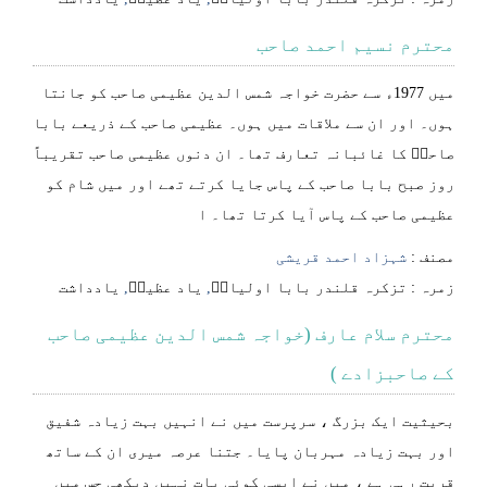
محترم نسیم احمد صاحب
میں 1977ء سے حضرت خواجہ شمس الدین عظیمی صاحب کو جانتا
ہوں۔ اور ان سے ملاقات میں ہوں۔ عظیمی صاحب کے ذریعے بابا
صاحبؒ کا غائبانہ تعارف تھا۔ ان دنوں عظیمی صاحب تقریباً
روز صبح بابا صاحب کے پاس جایا کرتے تھے اور میں شام کو
عظیمی صاحب کے پاس آیا کرتا تھا۔ ا
مصنف :
شہزاد احمد قریشی
⁠⁠⁠زمرہ :
تزکرہ قلندر بابا اولیاءؒ
,
یاد عظیمؒ
,
یادداشت
محترم سلام عارف (خواجہ شمس الدین عظیمی صاحب
کے صاحبزادے )
بحیثیت ایک بزرگ ، سرپرست میں نے انہیں بہت زیادہ شفیق
اور بہت زیادہ مہربان پایا۔ جتنا عرصہ میری ان کے ساتھ
قربت رہی ہے ، میں نے ایسی کوئی بات نہیں دیکھی جس میں