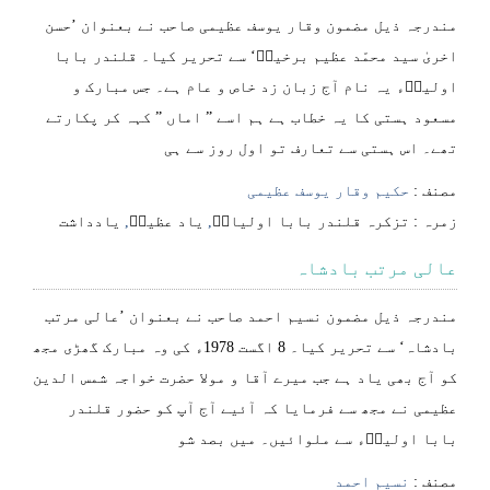
مندرجہ ذیل مضمون وقار یوسف عظیمی صاحب نے بعنوان ’حسن
اخریٰ سید محمّد عظیم برخیاؒ‘ سے تحریر کیا۔ قلندر بابا
اولیاؒء یہ نام آج زبان زد خاص و عام ہے۔ جس مبارک و
مسعود ہستی کا یہ خطاب ہے ہم اسے ” اماں ” کہہ کر پکارتے
تھے۔ اس ہستی سے تعارف تو اول روز سے ہی
مصنف :
حکیم وقار یوسف عظیمی
⁠⁠⁠زمرہ :
تزکرہ قلندر بابا اولیاءؒ
,
یاد عظیمؒ
,
یادداشت
عالی مرتب بادشاہ
مندرجہ ذیل مضمون نسیم احمد صاحب نے بعنوان ’عالی مرتب
بادشاہ‘ سے تحریر کیا۔ 8 اگست 1978ء کی وہ مبارک گھڑی مجھ
کو آج بھی یاد ہے جب میرے آقا و مولا حضرت خواجہ شمس الدین
عظیمی نے مجھ سے فرمایا کہ آئیے آج آپ کو حضور قلندر
بابا اولیاؒء سے ملوائیں۔ میں بصد شو
مصنف :
نسیم احمد