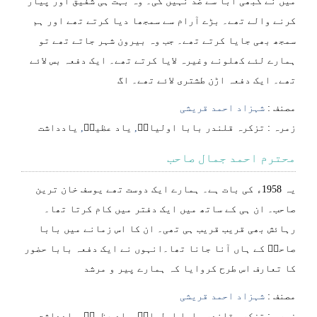
میں نے کبھی ابّا سے ضد نہیں کی۔ وہ بہت ہی شفیق اور پیار
کرنے والے تھے۔ بڑے آرام سے سمجھا دیا کرتے تھے اور ہم
سمجھ بھی جایا کرتے تھے۔ جب وہ بیرون شہر جاتے تھے تو
ہمارے لئے کھلونے وغیرہ لایا کرتے تھے۔ ایک دفعہ بس لائے
تھے۔ ایک دفعہ اڑن طشتری لائے تھے۔ اگ
مصنف :
شہزاد احمد قریشی
⁠⁠⁠زمرہ :
تزکرہ قلندر بابا اولیاءؒ
,
یاد عظیمؒ
,
یادداشت
محترم احمد جمال صاحب
یہ 1958ء کی بات ہے۔ ہمارے ایک دوست تھے یوسف خان ترین
صاحب۔ ان ہی کے ساتھ میں ایک دفتر میں کام کرتا تھا۔
رہائش بھی قریب قریب ہی تھی۔ ان کا اس زمانے میں بابا
صاحبؒ کے ہاں آنا جانا تھا۔انہوں نے ایک دفعہ بابا حضور
کا تعارف اس طرح کروایا کہ ہمارے پیر و مرشد
مصنف :
شہزاد احمد قریشی
⁠⁠⁠زمرہ :
تزکرہ قلندر بابا اولیاءؒ
,
یاد عظیمؒ
,
یادداشت