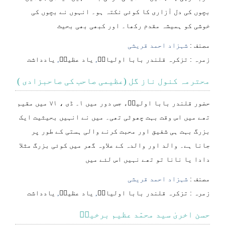
بچوں کی دل آزاری کا کوئی نکتہ ہو۔ انہوں نے بچوں کی
خوشی کو ہمیشہ مقدم رکھا۔ اور کبھی بھی بحیث
مصنف :
شہزاد احمد قریشی
⁠⁠⁠زمرہ :
تزکرہ قلندر بابا اولیاءؒ
,
یاد عظیمؒ
,
یادداشت
محترمہ کنول ناز گل (عظیمی صاحب کی صاحبزادی )
حضور قلندر بابا اولیاؒء جس دور میں ١۔ ڈی ، ٧١ میں مقیم
تھے میں اس وقت بہت چھوٹی تھی۔ میں نے انہیں بحیثیت ایک
بزرگ بہت ہی شفیق اور محبت کرنے والی ہستی کے طور پر
جانا ہے۔ والد اور والدہ کے علاوہ گھر میں کوئی بزرگ مثلا
دادا یا نانا تو تھے نہیں اس لئے میں
مصنف :
شہزاد احمد قریشی
⁠⁠⁠زمرہ :
تزکرہ قلندر بابا اولیاءؒ
,
یاد عظیمؒ
,
یادداشت
حسن اخریٰ سید محمّد عظیم برخیاؒ