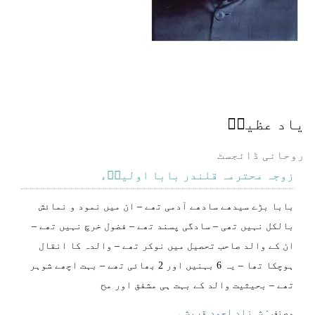
یاد عظیمؒ
روحانی ڈائجسٹ
زوجہ محترمہ قلندر بابا اولیاؒء
بابا بڑے سیدھے سادھے آدمی تھے – ان میں نمود و نمائش
بالکل نہیں تھی – سادگی پسند تھے – فضول خرچ نہیں تھے –
ان کے والد صاحب تحصیل میں نوکر تھے – والدہ کا انقال
ہوچکا تھا – یہ 6 بہنیں اور 2 بھائی تھے – بہت اچھے شوہر
تھے – بحیثیت والد کے بہت ہی مشفق اور مح
مصنف :
شہزاد احمد قریشی