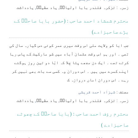
⁠⁠⁠زمرہ :
تزکرہ قلندر بابا اولیاءؒ
,
یاد عظیمؒ
,
یادداشت
محترم شمشاد احمد صاحب : (حضور بابا صاحبؒ کے
بڑے صاحبزادے)
جب ابا کو ولایت ملی اس وقت میری عمر کوئی دس گیارہ سال کی
تھی ۔ اور ہم اس وقت عثمان آباد میں شو مارکیٹ کے پاس رہا
کرتے تھے ۔ ایک دن مجھے پتا چلا کہ ابّا دو تین روز ہوگئے
اپنے کمرے میں ہیں ۔ اس دوران وہ کسی سے بات بھی نہیں کر
رہے ۔ اس دوران اماں دروازہ ک
مصنف :
شہزاد احمد قریشی
⁠⁠⁠زمرہ :
تزکرہ قلندر بابا اولیاءؒ
,
یاد عظیمؒ
,
یادداشت
محترم رؤف احمد صاحب : (بابا صاحبؒ کے چھوٹے
صاحبزادے )