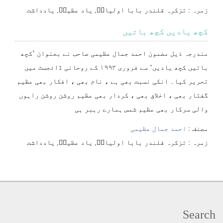
⁠⁠⁠زمرہ :
تزکرہ قلندر بابا اولیاءؒ
,
یاد عظیمؒ
,
یادداشت
کچھ یادیں کچھ باتیں
مندرجہ ذیل مضمون احمد جمال عظیمی صاحب نے بعنوان ’کچھ
باتیں کچھ یادیں‘ سے فروری ۱۹۹۳ کے روحانی ڈائجسٹ میں
تحریر کیا۔ انکی نسبت بھی ہے ، نام بھی ، افکار بھی عظیم
گفتار بھی ، اخلاق بھی ، کردار بھی عظیم روشن روشن راہوں
والی سرکار بھی عظیم شمس ہمارے رہبر ہی
مصنف :
احمد جمال عظیمی
⁠⁠⁠زمرہ :
تزکرہ قلندر بابا اولیاءؒ
,
یاد عظیمؒ
,
یادداشت
Search