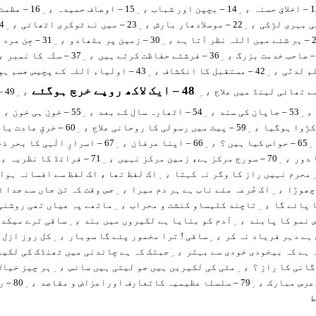
، ِ
، ِ
، ِ
لاق حسنہ
14 – بچپن اور شباب
15 – اوصاف حمیدہ
16 – عظمت
، ِ
، ِ
، ِ
22 – موسلادھار بارش
23 – میں نے ٹوکری اٹھائی
24 – مہ
، ِ
، ِ
لہ نظر آتا ہے
30 – زمین پر بٹھادو
31 – جِن مرد اور جِن عورتیں
 ِ
، ِ
، ِ
36 – فرشتے حفاظت کرتے ہیں
37 – سٹّہ کا نمبر
، ِ
، ِ
42 – مستقبل کا انکشاف
43 – اولیاء اللہ کے پچیس جسم ہوتے ہیں
48 – ایک لاکھ روپے خرچ ہوگئے
، ِ
، ِ
49 – پولیو کا علاج
، ِ
، ِ
، ِ
، ِ
53 – جاپان کی سند
54 – اٹھارہ سال کے بعد
55 – خون ہی خون
، ِ
، ِ
59 – پیٹ میں رسولی کا روحانی علاج
60 – خرقِ عادت یا کرامت
، ِ
، ِ
،
65 – حواس کیا ہیں ؟
66 – اپنا عرفان
67 – اسرارِ الٰہی کا بحر ذخّار
 ِ
، ِ
، ِ
70 – سورج مرکز ہے، زمین مرکز نہیں
71 – فرائڈ کا نظریہ
، ِ
محرم نہیں راز کا وگر نہ کہتا
اک لفظ تھا ، اک لفظ سے افسانہ ہوا
، ِ
، ِ
چھوڑا
اک جُرعہ مئے ناب ہے ہر دم میرا
جس وقت کہ تن جاں سے جدا 
، ِ
، ِ
ا پائے گا
تاچند کلیساو کنشت و محراب
ماتھے پہ عیاں تھی روشنی
، ِ
، ِ
ص نمو کا پابند
آدم کو بنایا ہے لکیروں میں بند
ساقی ترے میکدے
، ِ
، ِ
ہے دہر فریاد نہ کر
ساقی ! ترا مخمور پئے گا سوبار
کل روز ازل 
، ِ
 ہے کہ بیخودی خودی سے بہتر
جبتک کہ ہے چاندنی میں ٹھنڈک کی لکیر
، ِ
، ِ
گانی کا راز ؟
مٹی کی لکیریں ہیں جو لیتی ہیں سانس
ہر چیز خیال
، ِ
، ِ
79 – سلسلۂ عظیمیہ کاتعارف اوراعزاض و مقاصد
80 – رنگ