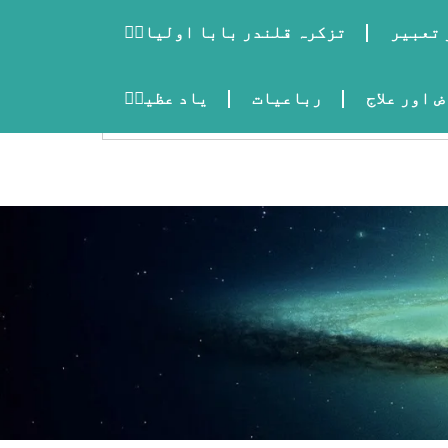
 تعبیر
تزکرہ قلندر بابا اولیاءؒ
 اور علاج
رباعیات
یاد عظیمؒ
اردو