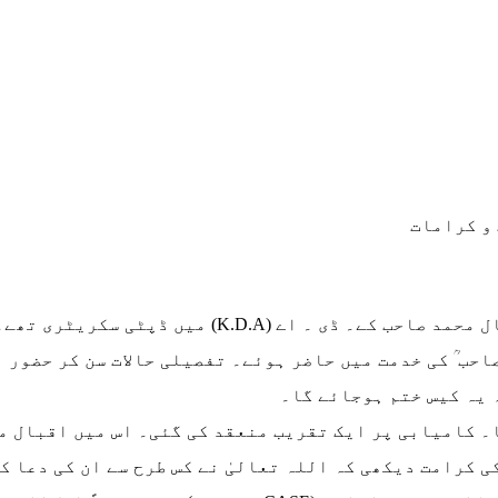
و کرامات
ایک صاحب ، خدا انہیں عریق رحمت کرے، اقبال محمد صاح
ب ؒ کی خدمت میں حاضر ہوئے۔ تفصیلی حالات سن کر حضور با
 یہ کیس ختم ہوجائے گا۔
۔ کامیابی پر ایک تقریب منعقد کی گئی۔ اس میں اقبال م
ی کرامت دیکھی کہ اللہ تعالیٰ نے کس طرح سے ان کی دعا کو