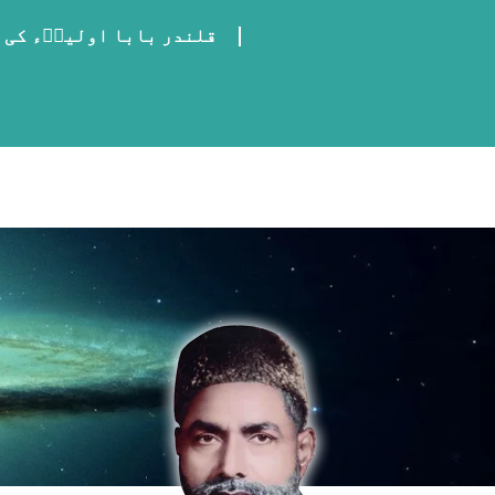
قلندر بابا اولیاؒء کی 