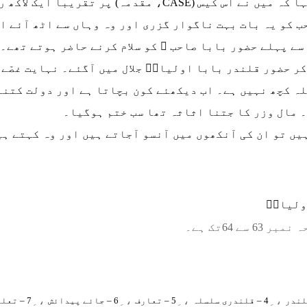
اس کے جواب میں دوست نے طنزیہ انداز میں کہا کہ میں نے اس ک
ب کو یہ بات بہت ناگوار گزری اور وہ وہاں سے اٹھ آئے ا
سے پہلے حضور بابا صاحب ؒ کو سلام کرنے حاضر ہوتے تھے۔
ر حضور قلندر بابا اولیاءؒ جلال میں آگئے۔ نہایت غصّے 
ہ کچھ نہیں ہے۔ اب دیکھئے کون بچاتا ہے اور دولت کتنا 
۔ مال وزر کا جتنا اثاثہ تھا سب ختم ہوگیا۔
ں تو ان کی آنکھوں میں آنسو آجاتے ہیں اور وہ کہتے ہیں
ولیاءؒ
 64تک ہے۔
، ِ
، ِ
، ِ
، ِ
4 – قلندری سلسلہ
5 – تعارف
6 – جائے پیدائش
7 – تعلیم و تربیت