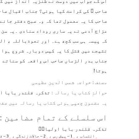
صاحب ؒ کی کرامت کیا ہوئی؟ جناب اقبال صاح
صاحب کا یہ معمول تھا کہ وہ صبح دفتر جانے 
مزاج آدمی نے یہ ساری روداد سنادی ۔یہ سن ک
کہ پیسہ ہی سب کچھ ہے۔ اور نعوذباللہ ، الل
نتیجے میں قتل کا یہ کیس دوبارہ شروع ہوا 
جناب بدر الزماں صاحب اس واقعہ کو سناتے ہی
ہوتا!
مصنف : خواجہ شمس الدین عظیمی
⁠⁠⁠حوالۂِ کتاب یا رسالہ :
تذکرہ قلندر بابا ا
یہ مضمون چھپی ہوئی کتاب یا رسالہ میں صفحہ نمبر 63 سے
اس سلسلے کے تمام مضامین :
تذکرہ قلندر بابا اولیاءؒ
، ِ
، ِ
، ِ
انتساب
1 – پیش رس
2 – حالات زندگی
3 – قلندر