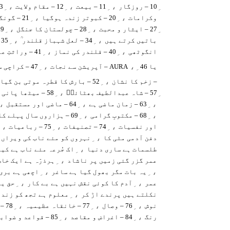
، ِ
، ِ
، ِ
10 – روزگار
11 – بیعت
12 – مقام ولایت
13 – اخ
، ِ
، ِ
وکرامات
20 – کبوتر زندہ ہوگیا
21 – گونگی بہری لڑکی
، ِ
، ِ
27 – ایثار و محبت
28 – چولستان کا جنگل
29 – ہر شئے میں ال
، ِ
، ِ
باتیں کرتے ہیں
34 – لعل شہباز قلندر ؒ
35 – صاحب خدمت بزرگ
، ِ
، ِ
انگوٹھی
40 – قلندر کی نماز
41 – وراثتِ علم لدنّی
، ِ
، ِ
یا AURA
46 – آپریشن سے نجات
47 – کراچی سے تھائی لینڈ میں علاج
، ِ
– زخم کا نشان
52 – بارش کا قطرہ موتی بن گیا
، ِ
57 – شاہ عبدالطیف بھٹائیؒ
58 – میٹھا پانی کڑوا ہوگیا
 ِ
، ِ
، ِ
63 – زمان ماضی ہے
64 – ماضی اور مستقبل
، ِ
، ِ
68 – مکتوبِ گرامی
69 – ہزاروں سال پہلے کا دور
، ِ
، ِ
، ِ
اور نفسیات
74 – تصنیفات
75 – رباعیات
، ِ
دفن آدمی مٹی کا
نہروں کو مئے ناب کی ویراں 
، ِ
طلسمات ہے ساری دنیا
اک جُرعہ مئے ناب ہے کی
، ِ
عمر گزر گئی زمیں پر ناشاد
ہرذرّہ ہے ایک خا
، ِ
، ِ
یہ بات مگر بھول گیا ہے ساغر
اچھی ہے بری 
، ِ
، ِ
عمر
آدم کا کوئی نقش نہیں ہے بے کار
حق یہ
، ِ
نکلتے ہیں پرندے اڑ کر
معلوم ہے تجھ کو زند 
، ِ
، ِ
، ِ
نوش
76 – وصال
77 – خانقاہ عظیمیہ
78 – عرس مبارک
، ِ
، ِ
رنگ
84 – اغراض و مقاصد
85 – قواعد و ضوابط