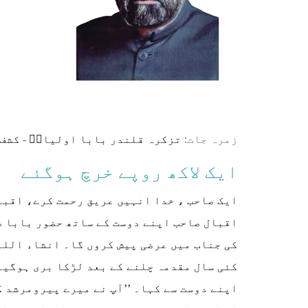
زمرہ جات:
تزکرہ قلندر بابا اولیاءؒ
-
کشف 
ایک لاکھ روپے خرچ ہوگئے
اقبال صاحب اپنے دوست کے ساتھ حضور بابا صاح
کی جناب میں عرضی پیش کروں گا۔ انشاء اللہ
کئی سال مقدمہ چلنے کے بعد لڑکا بری ہوگیا
اپنے دوست سے کہا۔ ’’آپ نے میرے پیرومرشد ک