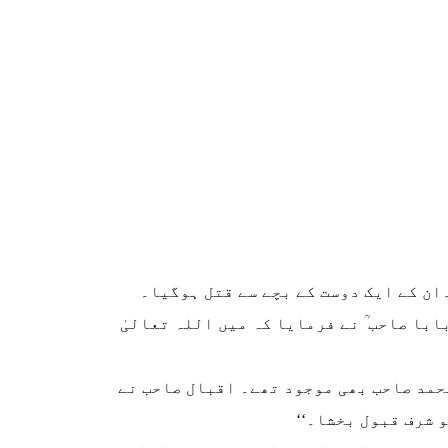
ب کے۔ ڈی ۔ اے (K.D.A) میں ڈپٹی سکریٹری تھے۔ان کے ایک دوست کے بچے سے قتل ہوگیا۔
با صاحب ؒ نے فرمایا کہ میں اللہ تعالیٰ
حمد صاحب بھی موجود تھے۔ اقبال صاحب نے
 شرف قبول بخشا۔‘‘