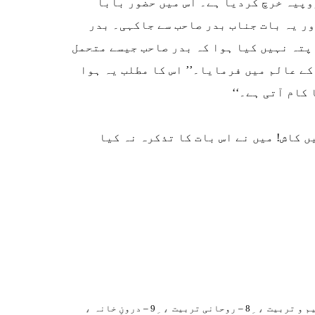
یس (CASE، مقدمہ) پر تقریباً ایک لاکھ روپیہ خرچ کردیا ہے۔ اس میں حضور بابا
ور یہ بات جناب بدر صاحب سے جاکہی۔ بدر
 پتہ نہیں کیا ہوا کہ بدر صاحب جیسے متحمل
کے عالم میں فرمایا۔’’ اس کا مطلب یہ ہوا
کام آتی ہے۔‘‘
 کاش! میں نے اس بات کا تذکرہ نہ کیا
،
، ِ
، ِ
8 – روحانی تربیت
9 – درونِ خانہ