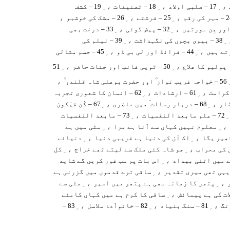
، ِ
، ِ
، ِ
17 – صلبی اولاد
18 – تصنیفات
19 – کشف
،
، ِ
، ِ
ر کی رقم
25 – فرشتے
26 – مشک کی خوشبو
، ِ
، ِ
32 – پیش گوئی
33 – درخت بھی
، ِ
،
38 – بیوی بچوں کی نگہداشت
39 – نیلم کی
، ِ
، ِ
44 – فرائڈ اور لی بی ڈو
45 – جسم مثالی
، ِ
، ِ
50 – ٹوپی غائب اور جنات حاضر
51
،
56 – خواجہ غریب نواز ؒ اور حضرت بوعلی شاہ قلندر ؒ
، ِ
، ِ
61 – ارشادات
62 – انسان کا شعوری تجربہ
، ِ
، ِ
68 – دربار رسالت ؐ میں حاضری
67 – کُن فیَکون
، ِ
،
72 – علم مابعد النفسیات
73 – مابعد النفسیات
، ِ
، ِ
معلوم نہیں کہاں سے آنا ہے مرا
مٹی میں ہے
، ِ
، ِ
ٹھیر یگا
اک آن کی دنیا ہے فریبی دنیا
دنیائے
، ِ
، ِ
 کی محراب
جو شاہ کئی ملک سے لیتے تھے خراج
کل
، ِ
 میں اتنی بیداد
اس بات پر سب غور کریں گے شاید
، ِ
یہی تھی میری تقدیر
ساقی ترے قدموں میں گزرنی ہے
، ِ
، ِ
پتھر کا زمانہ بھی ہے پتھر میں اسیر
مٹی سے
، ِ
ات کی ہے پیمائش
ساقی کا کرم ہے میں کہاں کامئے
، ِ
، ِ
، ِ
81 – سنگ بنیاد
82 – خانواَدۂ سلاسل
83 –