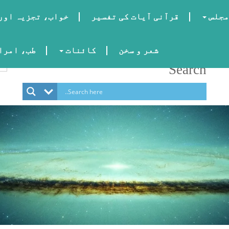
مجلس
قرآنی آیات کی تفسیر
خواب، تجزیہ اور
شعر و سخن
کائنات
طب، امراض
Search