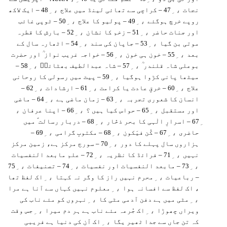
، ِ
، ِ
نجات
47 – کراچی سے تھائی لینڈ میں علاج
48 – ایک لاکھ
، ِ
، ِ
روپے خرچ ہوگئے
49 – پولیو کا علاج
50 – ٹوپی غائب
، ِ
، ِ
اور جنات حاضر
51 – زخم کا نشان
52 – بارش کا قطرہ
، ِ
، ِ
موتی بن گیا
53 – جاپان کی سند
54 – اٹھارہ سال کے
، ِ
، ِ
بعد
55 – خون ہی خون
56 – خواجہ غریب نواز ؒ اور حضرت
، ِ
، ِ
بوعلی شاہ قلندر ؒ
57 – شاہ عبدالطیف بھٹائیؒ
58 –
، ِ
میٹھا پانی کڑوا ہوگیا
59 – پیٹ میں رسولی کا روحانی
، ِ
، ِ
، ِ
علاج
60 – خرقِ عادت یا کرامت
61 – ارشادات
62 –
، ِ
، ِ
انسان کا شعوری تجربہ
63 – زمان ماضی ہے
64 – ماضی
،
، ِ
، ِ
اور مستقبل
65 – حواس کیا ہیں ؟
66 – اپنا عرفان
، ِ
67 – اسرارِ الٰہی کا بحر ذخّار
68 – دربار رسالت ؐ میں
، ِ
، ِ
، ِ
حاضری
67 – کُن فیَکون
68 – مکتوبِ گرامی
69 –
، ِ
ہزاروں سال پہلے کا دور
70 – سورج مرکز ہے، زمین مرکز
، ِ
، ِ
نہیں
71 – فرائڈ کا نظریہ
72 – علم مابعد النفسیات
، ِ
، ِ
، ِ
73 – مابعد النفسیات اور نفسیات
74 – تصنیفات
75
، ِ
، ِ
– رباعیات
محرم نہیں راز کا وگر نہ کہتا
اک لفظ تھا
، ِ
، اک لفظ سے افسانہ ہوا
معلوم نہیں کہاں سے آنا ہے مرا
، ِ
، ِ
مٹی میں ہے دفن آدمی مٹی کا
نہروں کو مئے ناب کی
، ِ
، ِ
ویراں چھوڑا
اک جُرعہ مئے ناب ہے ہر دم میرا
جس وقت
، ِ
کہ تن جاں سے جدا ٹھیر یگا
اک آن کی دنیا ہے فریبی