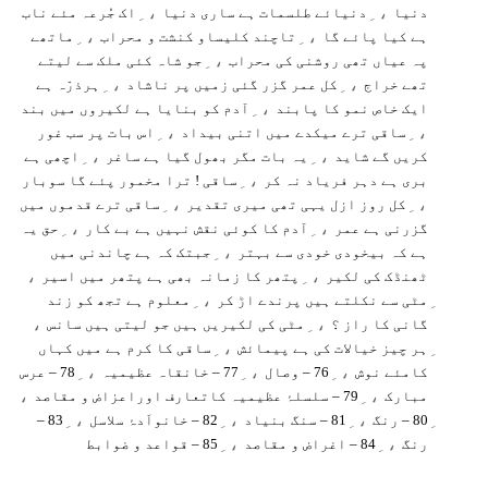
، ِ
، ِ
دنیا
دنیائے طلسمات ہے ساری دنیا
اک جُرعہ مئے ناب
، ِ
، ِ
ہے کیا پائے گا
تاچند کلیساو کنشت و محراب
ماتھے
، ِ
پہ عیاں تھی روشنی کی محراب
جو شاہ کئی ملک سے لیتے
، ِ
، ِ
تھے خراج
کل عمر گزر گئی زمیں پر ناشاد
ہرذرّہ ہے
، ِ
ایک خاص نمو کا پابند
آدم کو بنایا ہے لکیروں میں بند
، ِ
، ِ
ساقی ترے میکدے میں اتنی بیداد
اس بات پر سب غور
، ِ
، ِ
کریں گے شاید
یہ بات مگر بھول گیا ہے ساغر
اچھی ہے
، ِ
بری ہے دہر فریاد نہ کر
ساقی ! ترا مخمور پئے گا سوبار
، ِ
، ِ
کل روز ازل یہی تھی میری تقدیر
ساقی ترے قدموں میں
، ِ
، ِ
گزرنی ہے عمر
آدم کا کوئی نقش نہیں ہے بے کار
حق یہ
، ِ
ہے کہ بیخودی خودی سے بہتر
جبتک کہ ہے چاندنی میں
،
، ِ
ٹھنڈک کی لکیر
پتھر کا زمانہ بھی ہے پتھر میں اسیر
، ِ
مٹی سے نکلتے ہیں پرندے اڑ کر
معلوم ہے تجھ کو زند
،
، ِ
گانی کا راز ؟
مٹی کی لکیریں ہیں جو لیتی ہیں سانس
، ِ
ہر چیز خیالات کی ہے پیمائش
ساقی کا کرم ہے میں کہاں
، ِ
، ِ
، ِ
کامئے نوش
76 – وصال
77 – خانقاہ عظیمیہ
78 – عرس
،
، ِ
مبارک
79 – سلسلۂ عظیمیہ کاتعارف اوراعزاض و مقاصد
، ِ
، ِ
، ِ
80 – رنگ
81 – سنگ بنیاد
82 – خانواَدۂ سلاسل
83 –
، ِ
، ِ
رنگ
84 – اغراض و مقاصد
85 – قواعد و ضوابط