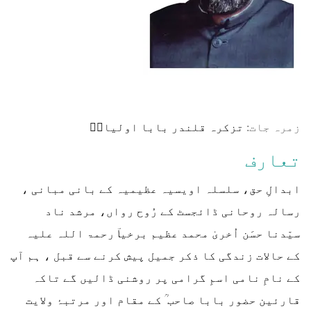
زمرہ جات:
تزکرہ قلندر بابا اولیاءؒ
تعارف
ابدالِ حق، سلسلہ اویسیہ عظیمیہ کے بانی مبانی ،
رسالہ روحانی ڈائجسٹ کے رُوح رواں، مرشد ناد
سیّدنا حسَن اُخریٰ محمد عظیم برخیاؔ رحمۃ اللہ علیہ
کے حالات زندگی کا ذکر جمیل پیش کرنے سے قبل ، ہم آپ
کے نامِ نامی اسمِ گرامی پر روشنی ڈالیں گے تاکہ
قارئین حضور بابا صاحب ؒ کے مقام اور مرتبۂ ولایت