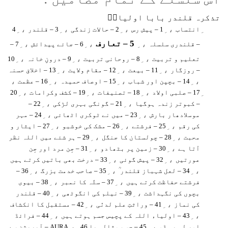
تذکرہ قلندر بابا اولیاءؒ
، ِ
، ِ
، ِ
، ِ
انتساب
1 – پیش رس
2 – حالات زندگی
3 – قلندر
4
5 – تعارف
، ِ
، ِ
، ِ
– قلندری سلسلہ
6 – جائے پیدائش
7 –
، ِ
، ِ
، ِ
تعلیم و تربیت
8 – روحانی تربیت
9 – درونِ خانہ
10
، ِ
، ِ
، ِ
– روزگار
11 – بیعت
12 – مقام ولایت
13 – اخلاق حسنہ
،
، ِ
، ِ
، ِ
14 – بچپن اور شباب
15 – اوصاف حمیدہ
16 – عظمت
، ِ
، ِ
، ِ
17 – صلبی اولاد
18 – تصنیفات
19 – کشف وکرامات
20
، ِ
، ِ
– کبوتر زندہ ہوگیا
21 – گونگی بہری لڑکی
22 –
، ِ
، ِ
موسلادھار بارش
23 – میں نے ٹوکری اٹھائی
24 – مہر
، ِ
، ِ
، ِ
کی رقم
25 – فرشتے
26 – مشک کی خوشبو
27 – ایثار و
، ِ
، ِ
محبت
28 – چولستان کا جنگل
29 – ہر شئے میں اللہ نظر
، ِ
، ِ
آتا ہے
30 – زمین پر بٹھادو
31 – جِن مرد اور جِن
، ِ
، ِ
عورتیں
32 – پیش گوئی
33 – درخت بھی باتیں کرتے ہیں
، ِ
، ِ
، ِ
34 – لعل شہباز قلندر ؒ
35 – صاحب خدمت بزرگ
36 –
، ِ
، ِ
فرشتے حفاظت کرتے ہیں
37 – سٹّہ کا نمبر
38 – بیوی
، ِ
، ِ
بچوں کی نگہداشت
39 – نیلم کی انگوٹھی
40 – قلندر
، ِ
، ِ
کی نماز
41 – وراثتِ علم لدنّی
42 – مستقبل کا انکشاف
، ِ
، ِ
43 – اولیاء اللہ کے پچیس جسم ہوتے ہیں
44 – فرائڈ
، ِ
، ِ
اور لی بی ڈو
45 – جسم مثالی یا AURA
46 – آپریشن سے