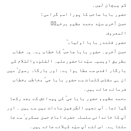
کو پہچان لیں۔
حضور بابا صاحب کا پورا اسم گرامی :
حسن اُخری سیّد محمد عظیم برخیاؔ
المعروف
حضور قلندر بابا اولیاء ؒ
حسن اُخری۔ حضور بابا صاحب ؒ کا خطاب ہے۔ یہ خطاب
بطریق اویسیہ سیّدناحضورعلیہ الصّلوٰۃوالسّلام کی
بارگاہِ اقدس سے عطا ہوا ہے۔ اور بارگاہ رسول ؐ میں
ان ہی مقدّس کلمات سے حضور بابا جی ؒ مخاطب بخطاب
فرمائے جاتے ہیں۔
محمد عظیم، حضور بابا جی ؒ کی پیدائش کے بعد رکھا
گیا تھا۔ آپ نجیب الطّرفین سادات میں سے ہیں ۔ اور
آپ کا خاندانی سلسلہ حضرت امام حسن عسکری ؑ سے جا
ملتا ہے۔ اس لئے آپ سیّد کہلائے جاتے ہیں۔