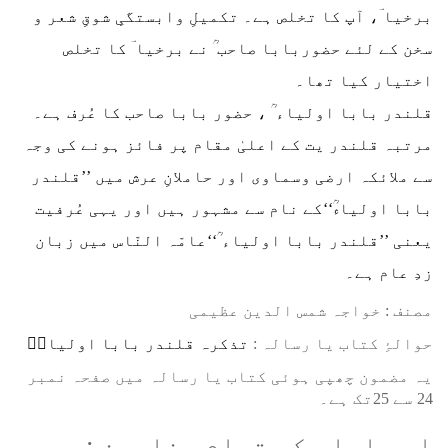
برخیا ؔ، آپ کا تخلص ہے۔ تکمیلِ وابستگیِ شوقِ شعر و
سخن کے لئے حضوربابا صاحب ؒ نے برخیا ؔ کا تخلص
اختیار کیا تھا۔
قلندر بابا اولیاء ؒ ، حضور بابا صاحب کا عُرف ہے۔
مرتبہ قلندر یت کے اعلیٰ مقام پر فائز ہونے کی وجہ
سے ملائکہ ارضی وسماوی اور حاملانِ عرش میں ’’قلندر
بابا اولیاءؒ‘‘کے نام سے مشہور ہیں اور یہی عُرفیت
یعنی ’’قلندر بابا اولیاء ؒ‘‘عامّہ النّاس میں زبان
زدِ عام ہے۔
مصنف : خواجہ شمس الدین عظیمی
⁠⁠⁠حوالۂِ کتاب یا رسالہ :
تذکرہ قلندر بابا اولیاءؒ
یہ مضمون چھپی ہوئی کتاب یا رسالہ میں صفحہ نمبر
24 سے 25تک ہے۔
اس سلسلے کے تمام مضامین :