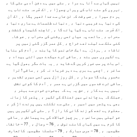
،
، ِ
نہیں کہاں سے آنا ہے مرا
مٹی میں ہے دفن آدمی مٹی کا
، ِ
نہروں کو مئے ناب کی ویراں چھوڑا
اک جُرعہ مئے ناب ہے
، ِ
، ِ
ہر دم میرا
جس وقت کہ تن جاں سے جدا ٹھیر یگا
اک آن
،
، ِ
کی دنیا ہے فریبی دنیا
دنیائے طلسمات ہے ساری دنیا
، ِ
اک جُرعہ مئے ناب ہے کیا پائے گا
تاچند کلیساو کنشت و
، ِ
، ِ
محراب
ماتھے پہ عیاں تھی روشنی کی محراب
جو شاہ
، ِ
کئی ملک سے لیتے تھے خراج
کل عمر گزر گئی زمیں پر
، ِ
، ِ
ناشاد
ہرذرّہ ہے ایک خاص نمو کا پابند
آدم کو بنایا
،
، ِ
ہے لکیروں میں بند
ساقی ترے میکدے میں اتنی بیداد
، ِ
اس بات پر سب غور کریں گے شاید
یہ بات مگر بھول گیا ہے
، ِ
، ِ
ساغر
اچھی ہے بری ہے دہر فریاد نہ کر
ساقی ! ترا
،
، ِ
مخمور پئے گا سوبار
کل روز ازل یہی تھی میری تقدیر
، ِ
ساقی ترے قدموں میں گزرنی ہے عمر
آدم کا کوئی نقش
،
، ِ
نہیں ہے بے کار
حق یہ ہے کہ بیخودی خودی سے بہتر
، ِ
جبتک کہ ہے چاندنی میں ٹھنڈک کی لکیر
پتھر کا زمانہ
،
، ِ
بھی ہے پتھر میں اسیر
مٹی سے نکلتے ہیں پرندے اڑ کر
، ِ
معلوم ہے تجھ کو زند گانی کا راز ؟
مٹی کی لکیریں ہیں
، ِ
، ِ
جو لیتی ہیں سانس
ہر چیز خیالات کی ہے پیمائش
ساقی
، ِ
، ِ
کا کرم ہے میں کہاں کامئے نوش
76 – وصال
77 – خانقاہ
، ِ
، ِ
عظیمیہ
78 – عرس مبارک
79 – سلسلۂ عظیمیہ کاتعارف