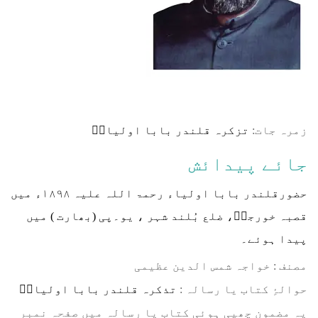
زمرہ جات:
تزکرہ قلندر بابا اولیاءؒ
جائے پیدائش
حضورقلندر بابا اولیاء رحمۃ اللہ علیہ ۱۸۹۸ء میں
قصبہ خورجہؔ، ضلع بُلند شہر ، یو۔پی (بھارت ) میں
پیدا ہوئے۔
مصنف : خواجہ شمس الدین عظیمی
⁠⁠⁠حوالۂِ کتاب یا رسالہ :
تذکرہ قلندر بابا اولیاءؒ
یہ مضمون چھپی ہوئی کتاب یا رسالہ میں صفحہ نمبر