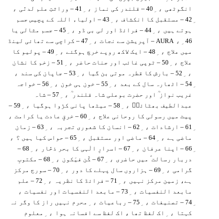
،
، ِ
، ِ
انگوٹھی
40 – قلندر کی نماز
41 – وراثتِ علم لدنّی
، ِ
42 – مستقبل کا انکشاف
43 – اولیاء اللہ کے پچیس جسم
، ِ
، ِ
ہوتے ہیں
44 – فرائڈ اور لی بی ڈو
45 – جسم مثالی یا
، ِ
، ِ
46 – آپریشن سے نجات
AURA
47 – کراچی سے تھائی لینڈ
، ِ
، ِ
میں علاج
48 – ایک لاکھ روپے خرچ ہوگئے
49 – پولیو کا
، ِ
، ِ
علاج
50 – ٹوپی غائب اور جنات حاضر
51 – زخم کا نشان
،
، ِ
، ِ
52 – بارش کا قطرہ موتی بن گیا
53 – جاپان کی سند
، ِ
، ِ
54 – اٹھارہ سال کے بعد
55 – خون ہی خون
56 – خواجہ
، ِ
غریب نواز ؒ اور حضرت بوعلی شاہ قلندر ؒ
57 – شاہ
، ِ
، ِ
عبدالطیف بھٹائیؒ
58 – میٹھا پانی کڑوا ہوگیا
59 –
،
، ِ
پیٹ میں رسولی کا روحانی علاج
60 – خرقِ عادت یا کرامت
، ِ
، ِ
61 – ارشادات
62 – انسان کا شعوری تجربہ
63 – زمان
،
، ِ
، ِ
ماضی ہے
64 – ماضی اور مستقبل
65 – حواس کیا ہیں ؟
، ِ
، ِ
66 – اپنا عرفان
67 – اسرارِ الٰہی کا بحر ذخّار
68 –
، ِ
، ِ
دربار رسالت ؐ میں حاضری
67 – کُن فیَکون
68 – مکتوبِ
، ِ
، ِ
گرامی
69 – ہزاروں سال پہلے کا دور
70 – سورج مرکز
، ِ
، ِ
ہے، زمین مرکز نہیں
71 – فرائڈ کا نظریہ
72 – علم
،
، ِ
مابعد النفسیات
73 – مابعد النفسیات اور نفسیات
، ِ
، ِ
74 – تصنیفات
75 – رباعیات
محرم نہیں راز کا وگر نہ
، ِ
، ِ
کہتا
اک لفظ تھا ، اک لفظ سے افسانہ ہوا
معلوم