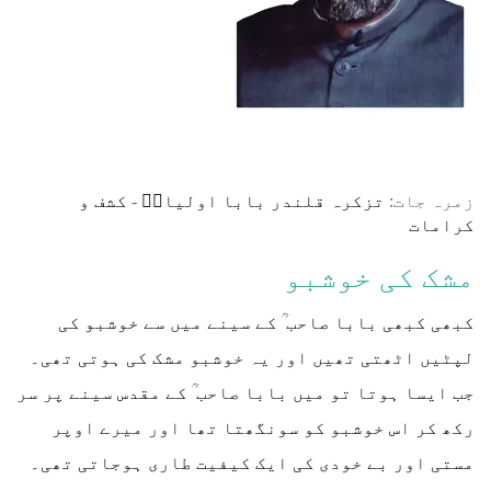
زمرہ جات:
تزکرہ قلندر بابا اولیاءؒ
-
کشف و
کرامات
مشک کی خوشبو
کبھی کبھی بابا صاحب ؒ کے سینے میں سے خوشبو کی
لپٹیں اٹھتی تھیں اور یہ خوشبو مشک کی ہوتی تھی۔
جب ایسا ہوتا تو میں بابا صاحب ؒ کے مقدس سینے پر سر
رکھ کر اس خوشبو کو سونگھتا تھا اور میرے اوپر
مستی اور بے خودی کی ایک کیفیت طاری ہوجاتی تھی۔