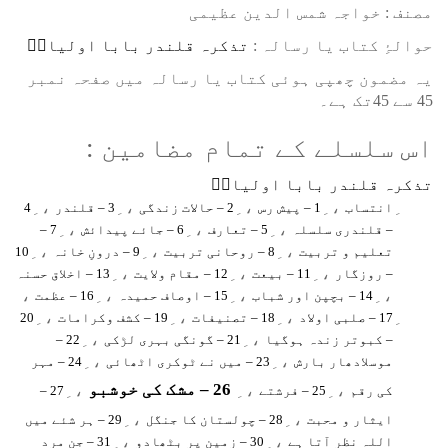
مصنف : خواجہ شمس الدین عظیمی
⁠⁠⁠حوالۂِ کتاب یا رسالہ :
تذکرہ قلندر بابا اولیاءؒ
یہ مضمون چھپی ہوئی کتاب یا رسالہ میں صفحہ نمبر
45 سے 45تک ہے۔
اس سلسلے کے تمام مضامین :
تذکرہ قلندر بابا اولیاءؒ
، ِ
، ِ
، ِ
، ِ
انتساب
1 – پیش رس
2 – حالات زندگی
3 – قلندر
4
، ِ
، ِ
، ِ
– قلندری سلسلہ
5 – تعارف
6 – جائے پیدائش
7 –
، ِ
، ِ
، ِ
تعلیم و تربیت
8 – روحانی تربیت
9 – درونِ خانہ
10
، ِ
، ِ
، ِ
– روزگار
11 – بیعت
12 – مقام ولایت
13 – اخلاق حسنہ
،
، ِ
، ِ
، ِ
14 – بچپن اور شباب
15 – اوصاف حمیدہ
16 – عظمت
، ِ
، ِ
، ِ
17 – صلبی اولاد
18 – تصنیفات
19 – کشف وکرامات
20
، ِ
، ِ
– کبوتر زندہ ہوگیا
21 – گونگی بہری لڑکی
22 –
، ِ
، ِ
موسلادھار بارش
23 – میں نے ٹوکری اٹھائی
24 – مہر
26 – مشک کی خوشبو
، ِ
، ِ
، ِ
کی رقم
25 – فرشتے
27 –
، ِ
، ِ
ایثار و محبت
28 – چولستان کا جنگل
29 – ہر شئے میں
، ِ
، ِ
اللہ نظر آتا ہے
30 – زمین پر بٹھادو
31 – جِن مرد