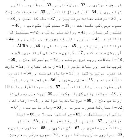
، ِ
، ِ
اور جِن عورتیں
32 – پیش گوئی
33 – درخت بھی باتیں
، ِ
، ِ
کرتے ہیں
34 – لعل شہباز قلندر ؒ
35 – صاحب خدمت بزرگ
، ِ
، ِ
، ِ
36 – فرشتے حفاظت کرتے ہیں
37 – سٹّہ کا نمبر
38 –
، ِ
، ِ
بیوی بچوں کی نگہداشت
39 – نیلم کی انگوٹھی
40 –
، ِ
، ِ
قلندر کی نماز
41 – وراثتِ علم لدنّی
42 – مستقبل کا
، ِ
، ِ
انکشاف
43 – اولیاء اللہ کے پچیس جسم ہوتے ہیں
44 –
، ِ
، ِ
فرائڈ اور لی بی ڈو
45 – جسم مثالی یا AURA
46 –
،
، ِ
آپریشن سے نجات
47 – کراچی سے تھائی لینڈ میں علاج
، ِ
، ِ
48 – ایک لاکھ روپے خرچ ہوگئے
49 – پولیو کا علاج
50 –
، ِ
، ِ
ٹوپی غائب اور جنات حاضر
51 – زخم کا نشان
52 – بارش
، ِ
، ِ
کا قطرہ موتی بن گیا
53 – جاپان کی سند
54 – اٹھارہ
، ِ
، ِ
سال کے بعد
55 – خون ہی خون
56 – خواجہ غریب نواز ؒ
، ِ
اور حضرت بوعلی شاہ قلندر ؒ
57 – شاہ عبدالطیف بھٹائیؒ
، ِ
، ِ
58 – میٹھا پانی کڑوا ہوگیا
59 – پیٹ میں رسولی کا
،
، ِ
، ِ
روحانی علاج
60 – خرقِ عادت یا کرامت
61 – ارشادات
، ِ
، ِ
62 – انسان کا شعوری تجربہ
63 – زمان ماضی ہے
64 –
، ِ
، ِ
ماضی اور مستقبل
65 – حواس کیا ہیں ؟
66 – اپنا
، ِ
، ِ
عرفان
67 – اسرارِ الٰہی کا بحر ذخّار
68 – دربار
،
، ِ
، ِ
رسالت ؐ میں حاضری
67 – کُن فیَکون
68 – مکتوبِ گرامی
، ِ
69 – ہزاروں سال پہلے کا دور
70 – سورج مرکز ہے، زمین