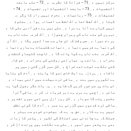
، ِ
، ِ
مرکز نہیں
71 – فرائڈ کا نظریہ
72 – علم مابعد
، ِ
، ِ
النفسیات
73 – مابعد النفسیات اور نفسیات
74 –
، ِ
، ِ
تصنیفات
75 – رباعیات
محرم نہیں راز کا وگر نہ
، ِ
، ِ
کہتا
اک لفظ تھا ، اک لفظ سے افسانہ ہوا
معلوم
،
، ِ
نہیں کہاں سے آنا ہے مرا
مٹی میں ہے دفن آدمی مٹی کا
، ِ
نہروں کو مئے ناب کی ویراں چھوڑا
اک جُرعہ مئے ناب ہے
، ِ
، ِ
ہر دم میرا
جس وقت کہ تن جاں سے جدا ٹھیر یگا
اک آن
،
، ِ
کی دنیا ہے فریبی دنیا
دنیائے طلسمات ہے ساری دنیا
، ِ
اک جُرعہ مئے ناب ہے کیا پائے گا
تاچند کلیساو کنشت و
، ِ
، ِ
محراب
ماتھے پہ عیاں تھی روشنی کی محراب
جو شاہ
، ِ
کئی ملک سے لیتے تھے خراج
کل عمر گزر گئی زمیں پر
، ِ
، ِ
ناشاد
ہرذرّہ ہے ایک خاص نمو کا پابند
آدم کو بنایا
،
، ِ
ہے لکیروں میں بند
ساقی ترے میکدے میں اتنی بیداد
، ِ
اس بات پر سب غور کریں گے شاید
یہ بات مگر بھول گیا ہے
، ِ
، ِ
ساغر
اچھی ہے بری ہے دہر فریاد نہ کر
ساقی ! ترا
،
، ِ
مخمور پئے گا سوبار
کل روز ازل یہی تھی میری تقدیر
، ِ
ساقی ترے قدموں میں گزرنی ہے عمر
آدم کا کوئی نقش
،
، ِ
نہیں ہے بے کار
حق یہ ہے کہ بیخودی خودی سے بہتر
، ِ
جبتک کہ ہے چاندنی میں ٹھنڈک کی لکیر
پتھر کا زمانہ
،
، ِ
بھی ہے پتھر میں اسیر
مٹی سے نکلتے ہیں پرندے اڑ کر
، ِ
معلوم ہے تجھ کو زند گانی کا راز ؟
مٹی کی لکیریں ہیں