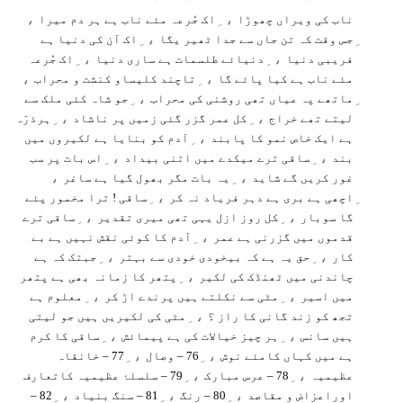
،
، ِ
ناب کی ویراں چھوڑا
اک جُرعہ مئے ناب ہے ہر دم میرا
، ِ
جس وقت کہ تن جاں سے جدا ٹھیر یگا
اک آن کی دنیا ہے
، ِ
، ِ
فریبی دنیا
دنیائے طلسمات ہے ساری دنیا
اک جُرعہ
،
، ِ
مئے ناب ہے کیا پائے گا
تاچند کلیساو کنشت و محراب
، ِ
ماتھے پہ عیاں تھی روشنی کی محراب
جو شاہ کئی ملک سے
، ِ
، ِ
لیتے تھے خراج
کل عمر گزر گئی زمیں پر ناشاد
ہرذرّہ
، ِ
ہے ایک خاص نمو کا پابند
آدم کو بنایا ہے لکیروں میں
، ِ
، ِ
بند
ساقی ترے میکدے میں اتنی بیداد
اس بات پر سب
،
، ِ
غور کریں گے شاید
یہ بات مگر بھول گیا ہے ساغر
، ِ
اچھی ہے بری ہے دہر فریاد نہ کر
ساقی ! ترا مخمور پئے
، ِ
، ِ
گا سوبار
کل روز ازل یہی تھی میری تقدیر
ساقی ترے
، ِ
قدموں میں گزرنی ہے عمر
آدم کا کوئی نقش نہیں ہے بے
، ِ
، ِ
کار
حق یہ ہے کہ بیخودی خودی سے بہتر
جبتک کہ ہے
، ِ
چاندنی میں ٹھنڈک کی لکیر
پتھر کا زمانہ بھی ہے پتھر
، ِ
، ِ
میں اسیر
مٹی سے نکلتے ہیں پرندے اڑ کر
معلوم ہے
، ِ
تجھ کو زند گانی کا راز ؟
مٹی کی لکیریں ہیں جو لیتی
، ِ
، ِ
ہیں سانس
ہر چیز خیالات کی ہے پیمائش
ساقی کا کرم
، ِ
، ِ
ہے میں کہاں کامئے نوش
76 – وصال
77 – خانقاہ
، ِ
، ِ
عظیمیہ
78 – عرس مبارک
79 – سلسلۂ عظیمیہ کاتعارف
، ِ
، ِ
، ِ
اوراعزاض و مقاصد
80 – رنگ
81 – سنگ بنیاد
82 –