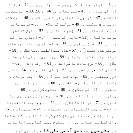
، ِ
، ِ
43 – اولیاء اللہ کے پچیس جسم ہوتے ہیں
44 – فرائڈ
، ِ
، ِ
اور لی بی ڈو
45 – جسم مثالی یا AURA
46 – آپریشن سے
، ِ
، ِ
نجات
47 – کراچی سے تھائی لینڈ میں علاج
48 – ایک لاکھ
، ِ
، ِ
روپے خرچ ہوگئے
49 – پولیو کا علاج
50 – ٹوپی غائب
، ِ
، ِ
اور جنات حاضر
51 – زخم کا نشان
52 – بارش کا قطرہ
، ِ
، ِ
موتی بن گیا
53 – جاپان کی سند
54 – اٹھارہ سال کے
، ِ
، ِ
بعد
55 – خون ہی خون
56 – خواجہ غریب نواز ؒ اور حضرت
، ِ
، ِ
بوعلی شاہ قلندر ؒ
57 – شاہ عبدالطیف بھٹائیؒ
58 –
، ِ
میٹھا پانی کڑوا ہوگیا
59 – پیٹ میں رسولی کا روحانی
، ِ
، ِ
، ِ
علاج
60 – خرقِ عادت یا کرامت
61 – ارشادات
62 –
، ِ
، ِ
انسان کا شعوری تجربہ
63 – زمان ماضی ہے
64 – ماضی
،
، ِ
، ِ
اور مستقبل
65 – حواس کیا ہیں ؟
66 – اپنا عرفان
، ِ
67 – اسرارِ الٰہی کا بحر ذخّار
68 – دربار رسالت ؐ میں
، ِ
، ِ
، ِ
حاضری
67 – کُن فیَکون
68 – مکتوبِ گرامی
69 –
، ِ
ہزاروں سال پہلے کا دور
70 – سورج مرکز ہے، زمین مرکز
، ِ
، ِ
نہیں
71 – فرائڈ کا نظریہ
72 – علم مابعد النفسیات
، ِ
، ِ
، ِ
73 – مابعد النفسیات اور نفسیات
74 – تصنیفات
75
، ِ
، ِ
– رباعیات
محرم نہیں راز کا وگر نہ کہتا
اک لفظ تھا
، ِ
، اک لفظ سے افسانہ ہوا
معلوم نہیں کہاں سے آنا ہے مرا
مٹی میں ہے دفن آدمی مٹی کا
، ِ
، ِ
نہروں کو مئے