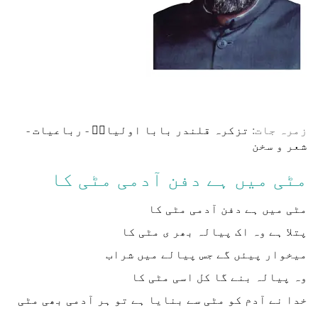
زمرہ جات:
تزکرہ قلندر بابا اولیاءؒ
-
رباعیات
-
شعر و سخن
مٹی میں ہے دفن آدمی مٹی کا
مٹی میں ہے دفن آدمی مٹی کا
پتلا ہے وہ اک پیالہ بھر ی مٹی کا
میخوار پیئں گے جس پیالے میں شراب
وہ پیالہ بنے گا کل اسی مٹی کا
خدا نے آدم کو مٹی سے بنایا ہے تو ہر آدمی بھی مٹی