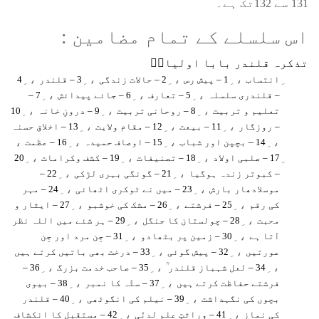
131 سے 132تک ہے۔
اس سلسلے کے تمام مضامین :
تذکرہ قلندر بابا اولیاءؒ
، ِ
، ِ
، ِ
، ِ
انتساب
1 – پیش رس
2 – حالات زندگی
3 – قلندر
4
، ِ
، ِ
، ِ
– قلندری سلسلہ
5 – تعارف
6 – جائے پیدائش
7 –
، ِ
، ِ
، ِ
تعلیم و تربیت
8 – روحانی تربیت
9 – درونِ خانہ
10
، ِ
، ِ
، ِ
– روزگار
11 – بیعت
12 – مقام ولایت
13 – اخلاق حسنہ
،
، ِ
، ِ
، ِ
14 – بچپن اور شباب
15 – اوصاف حمیدہ
16 – عظمت
، ِ
، ِ
، ِ
17 – صلبی اولاد
18 – تصنیفات
19 – کشف وکرامات
20
، ِ
، ِ
– کبوتر زندہ ہوگیا
21 – گونگی بہری لڑکی
22 –
، ِ
، ِ
موسلادھار بارش
23 – میں نے ٹوکری اٹھائی
24 – مہر
، ِ
، ِ
، ِ
کی رقم
25 – فرشتے
26 – مشک کی خوشبو
27 – ایثار و
، ِ
، ِ
محبت
28 – چولستان کا جنگل
29 – ہر شئے میں اللہ نظر
، ِ
، ِ
آتا ہے
30 – زمین پر بٹھادو
31 – جِن مرد اور جِن
، ِ
، ِ
عورتیں
32 – پیش گوئی
33 – درخت بھی باتیں کرتے ہیں
، ِ
، ِ
، ِ
34 – لعل شہباز قلندر ؒ
35 – صاحب خدمت بزرگ
36 –
، ِ
، ِ
فرشتے حفاظت کرتے ہیں
37 – سٹّہ کا نمبر
38 – بیوی
، ِ
، ِ
بچوں کی نگہداشت
39 – نیلم کی انگوٹھی
40 – قلندر
، ِ
، ِ
کی نماز
41 – وراثتِ علم لدنّی
42 – مستقبل کا انکشاف