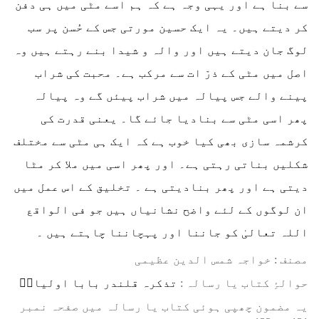
سے بنا ہے اور یہی وجہ ہے کہ ہم اسے مٹی میں ہی دفن
کر دیتے ہیں۔ یہ ایک حسین مورتی جس کے حُسن پر سب
لوگ جان دیتے ہیں اور والہ و شیدا بنے رہتے ہیں وہ
اصل میں مٹی کے ذرّ ات سے مرکب ہے۔ محبت کی شراب
پینے والے جس پیالہ میں شراب پیئں گے وہ پیالہ
پھر اسی مٹی سے بنادیا جائے گا۔ یعنی قدرت کی
کرشمہ سازی بھی کیا خوب ہے کہ ایک ہی مٹی سے مختلف
شکلیں بناتی رہتی ہے۔ اور پھر اسی میں ملا کر مٹا
دیتی ہے اور پھر بنادیتی ہے ۔ تخلیق کے اس عمل میں
ان لوگوں کے لئے واضح نشانیاں ہیں جو فی الواقع
اللہ تعالیٰ کو جاننا اور پہچاننا چاہتے ہیں ۔
مصنف : خواجہ شمس الدین عظیمی
⁠⁠⁠حوالۂِ کتاب یا رسالہ :
تذکرہ قلندر بابا اولیاءؒ
یہ مضمون چھپی ہوئی کتاب یا رسالہ میں صفحہ نمبر