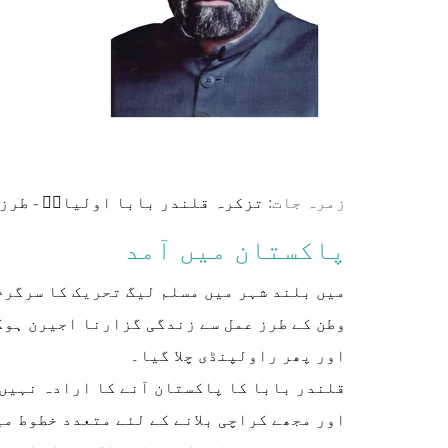
زمرہ جات:
تزکرہ قلندر بابا اولیاءؒ
-
طرز 
پاکستان میں آمد
میں بلند شہر میں مسلم لیگ تحریک کا سرگرم
اور پھر راولپنڈی چلا گیا۔
قلندر بابا کا پاکستان آنے کا ارادہ نہیں 
اور مجھے کراچی بلانے کے لئے متعدد خطوط م