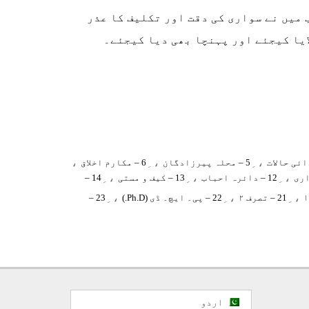
 میں نے سواری کی دقت اور تکلیف کا عذر
ایا کیجئے اور پہنچا بھی دیا کیجئے۔
،
، ِ
، ِ
5 – محلہ پیرزادگان
6 – مکارم اخلاق
، ِ
، ِ
، ِ
12 – دائرہ احباب
13 – کیف و مستی
14 –
، ِ
، ِ
، ِ
21 – تصرف ۲
22 – پی۔ ایچ۔ ڈی (Ph.D.)
23 –
اردو