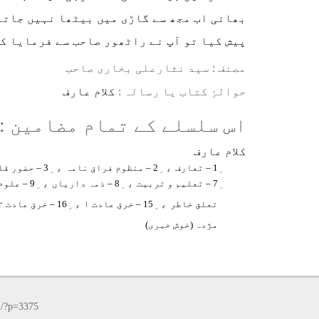
بھائی اب مجھ سے گاڑی میں بیٹھا نہیں جاتا
پیش کیا تو آپ نے راٹھور صاحب سے فرمایا کہ
مصنف : سید نثارعلی بخاری صاحب
⁠⁠⁠حوالۂِ کتاب یا رسالہ :
کلام عارف
اس سلسلے کے تمام مضامین :
کلام عارف
، ِ
، ِ
1 – تعارف
2 – منظوم فراق نامہ
3 – حضور قلندر بابا اولیاؒء کا حسن اخلاق اور پاکستان کی مبارکباد
، ِ
، ِ
7 – تعلیم و تربیت
8 – ذمہ داریاں
9 – علوم متداولہ (مروجہ یا زمانہ حاضرہ کے علوم)
، ِ
، ِ
تعلق خاطر
15 – خرق عادت ۱
16 – خرق عادت ۲
مژدہ (خوش خبری)
m/?p=3375