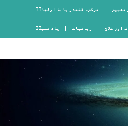
 تعبیر
تزکرہ قلندر بابا اولیاءؒ
 اور علاج
رباعیات
یاد عظیمؒ
اردو