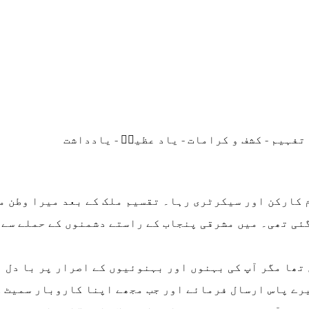
تفہیم
-
کشف و کرامات
-
یاد عظیمؒ
-
یادداشت
 کارکن اور سیکرٹری رہا۔ تقسیم ملک کے بعد میرا وطن م
تھا مگر آپ کی بہنوں اور بہنوئیوں کے اصرار پر با دل 
یرے پاس ارسال فرمائے اور جب مجھے اپنا کاروبار سمیٹ ک