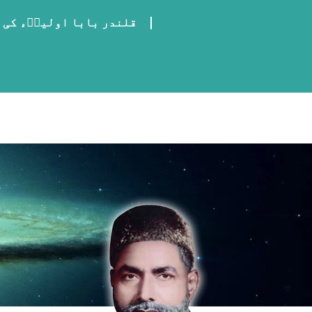
قلندر بابا اولیاؒء کی 