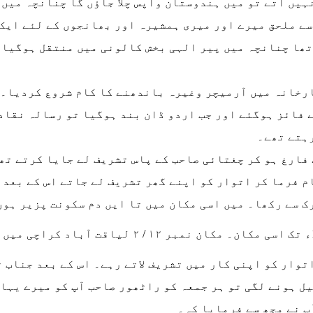
ہیں آتے تو میں ہندوستان واپس چلا جاؤں گا چنانچہ میں
سے ملحق میرے اور میری ہمشیرہ اور بھانجوں کے لئے ایک 
 تھا چنانچہ میں پیر الہی بخش کالونی میں منتقل ہوگیا
ارخانہ میں آرمیچر وغیرہ باندھنے کا کام شروع کردیا۔ 
فائز ہوگئے اور جب اردو ڈان بند ہوگیا تو رسالہ نقاد 
رہتے تھے۔
فارغ ہو کر چغتائی صاحب کے پاس تشریف لے جایا کرتے تھے
م فرما کر اتوار کو اپنے گھر تشریف لے جاتے اس کے بعد 
ک سے رکھا۔ میں اسی مکان میں تا ایں دم سکونت پزیر ہوں
توار کو اپنی کار میں تشریف لاتے رہے۔ اس کے بعد جناب 
ل ہونے لگی تو ہر جمعہ کو راٹھور صاحب آپ کو میرے یہاں 
پ نے مجھ سے فرمایا کہ۔