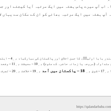
۔ اب آپ میرے پاس ہفتہ میں ایک مرتبہ آیا کیجئے اور جب
 آپ ہفتہ میں ایک مرتبہ بھائی کو ان کے مکان سے یہاں ل
، ِ
4 – ابتدائی حالات
، ِ
، ِ
10 – معیشت
11 – وضعداری
18 – پاکستان میں آمد
، ِ
، ِ
، ِ
، ِ
17 – شوق
19 – خلافت
20 – تصرف ۱
https://qalandarbaba.co