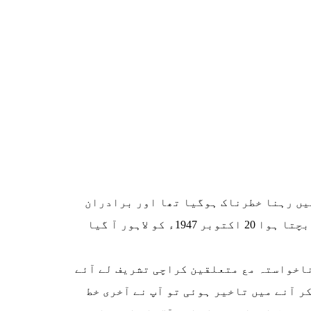
یں رہنا خطرناک ہوگیا تھا اور برادران
وطن کے طرز عمل سے زندگی گزارنا اجیرن ہوگئی تھی۔ میں مشرقی پنجاب کے راستے دشمنوں کے حملے سے بچتا ہوا 20 اکتوبر 1947ء کو لاہور آ گیا
ناخواستہ مع متعلقین کراچی تشریف لے آئے
ر آنے میں تاخیر ہوئی تو آپ نے آخری خط