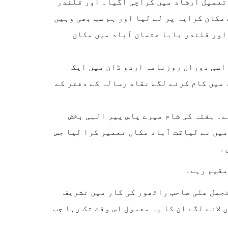
 تعمیل ارشاد میں کراچی آگیا۔ اور قلندر
مکان کرایہ پر لے لیا اور ہم سب بھی وہیں
 اور قلندر بابا عثمان آباد میں مکان
اسی دوران روزنامہ اردو ڈان میں ایک
میں کام کرنے لگے نقاد رسالہ کے دفتر کے
۔ ہفتہ کی شام میرے پاس پیر الہی بخش
میں نے لیاقت آباد مکان تعمیر کرا لیا جس
۔
تجمل علی صاحب راٹھور کی کار میں تشریف
لانے لگے ان کا یہ معمول اس وقت تک رہا جب