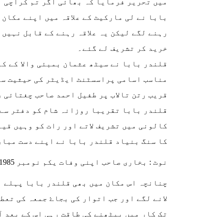
میں تحریر فرمایا کہ بھائی اگر تم کراچی ن
بابا نے لی مارکیٹ کے علاقہ میں اپنے مکان 
رہنے لگے لیکن یہ علاقہ رہنے کے قابل نہیں
خرید کر تشریف لے گئے۔
قلندر بابا نے سیٹھ عثمان بمبئی والا کے ک
مناسب اسامی پراسسٹنٹ ایڈیٹر کی حیثیت سے 
قریب رتن تالاب پر طفیل احمد صاحب چغتائی 
قلندر بابا تقریبا روزانہ شام کو دفتر سے 
کالونی میں تشریف لاتے اور رات کو وہیں قیا
کا سنگ بنیاد قلندر بابا نے اپنے دست مبار
نوٹ : بخاری صاحب اپنی وفات یکم نومبر 1985ء تک اسی مکان۔ مکان نمبر ١٢ / ٢ لیاقت آباد کراچی میں مقیم رہے۔
چنانچہ اس مکان میں بھی قلندر بابا پہلے ا
لانے لگے اور جب اتوار کی بجاۓ جمعہ کی تعطی
تک کار میں بیٹھنے کی طاقت رہی اس کے بعد آ