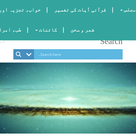
مجلس
قرآنی آیات کی تفسیر
خواب، تجزیہ اور
شعر و سخن
کائنات
طب، امراض
Search